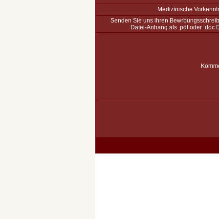
Medizinische Vorkennt
Senden Sie uns ihren Bewrbungsschrei
Datei-Anhang als .pdf oder .doc D
Komme