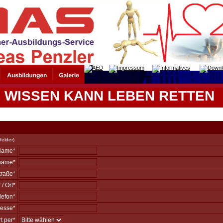
WISSEN KANN LEBEN RETTEN
felder)
Name*
name*
traße*
/ Ort*
lefon*
resse*
t per*