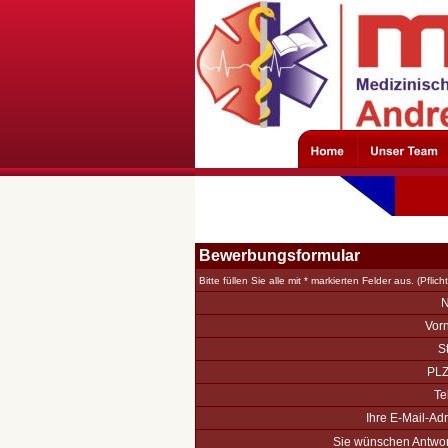
Bewerbungsformular
Bitte füllen Sie alle mit * markierten Felder aus. (Pflicht
Vor
S
PLZ 
Te
Ihre E-Mail-Ad
Sie wünschen Antwor